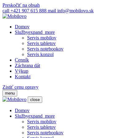
Preskočiť na obsah
call
+421 907 615 888
mail
info@mobilovo.sk
Domov
Služby
expand_more
Servis mobilov
Servis tabletov
Servis notebookov
Servis konzol
Cenník
Záchrana dát
Výkup
Kontakt
Zistiť cenu opravy
menu
close
Domov
Služby
expand_more
Servis mobilov
Servis tabletov
Servis notebookov