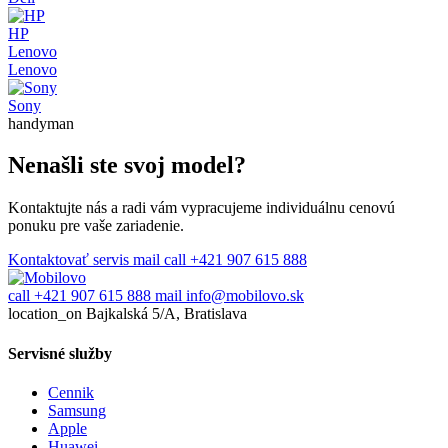
HP
Lenovo
Lenovo
Sony
handyman
Nenašli ste svoj model?
Kontaktujte nás a radi vám vypracujeme individuálnu cenovú
ponuku pre vaše zariadenie.
Kontaktovať servis
mail
call
+421 907 615 888
call
+421 907 615 888
mail
info@mobilovo.sk
location_on
Bajkalská 5/A, Bratislava
Servisné služby
Cennik
Samsung
Apple
Huawei