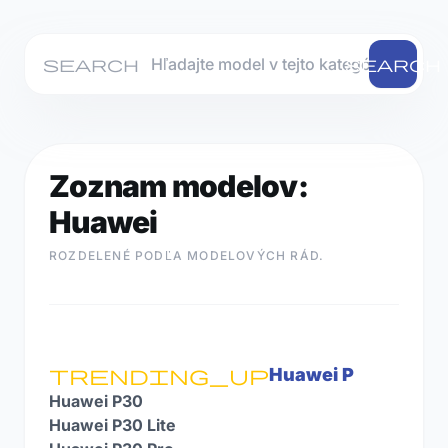
KONTAKT
search
search
ZISTIŤ
Zoznam modelov:
CENU
OPRAVY
Huawei
ROZDELENÉ PODĽA MODELOVÝCH RÁD.
RÝCHLY
SERVIS
NA
POČKANIE
trending_up
Huawei P
Huawei P30
Huawei P30 Lite