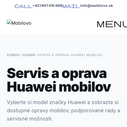
Preskočiť na obsah
call
mail
+421 907 615 888
info@mobilovo.sk
men
close
DOMOV
•
CENNÍK
•
SERVIS A OPRAVA HUAWEI MOBILOV
Servis a oprava
DOMOV
Huawei mobilov
EXPAND_MORE
SLUŽBY
CENNÍK
Vyberte si model značky Huawei a zobrazte si
dostupné opravy mobilov, podporované rady a
ZÁCHRANA
DÁT
servisné možnosti.
VÝKUP