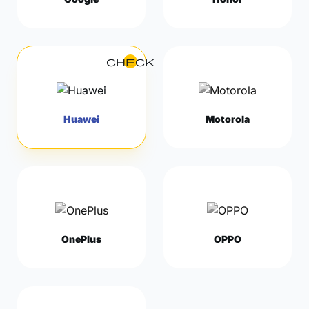
check
Huawei
Motorola
OnePlus
OPPO