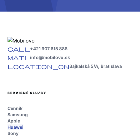
call
+421 907 615 888
mail
info@mobilovo.sk
location_on
Bajkalská 5/A, Bratislava
SERVISNÉ SLUŽBY
Cennik
Samsung
Apple
Huawei
Sony