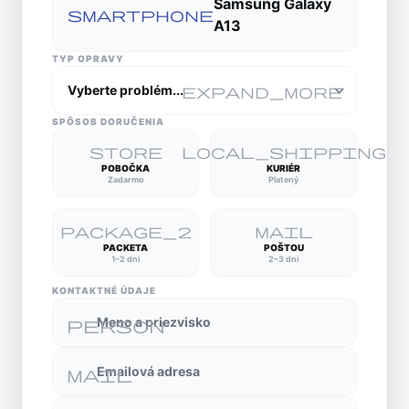
Samsung Galaxy
smartphone
A13
TYP OPRAVY
expand_more
SPÔSOB DORUČENIA
store
local_shipping
POBOČKA
KURIÉR
Zadarmo
Platený
package_2
mail
PACKETA
POŠTOU
1–2 dni
2–3 dni
KONTAKTNÉ ÚDAJE
Meno a priezvisko
person
Emailová adresa
mail
Telefónne číslo