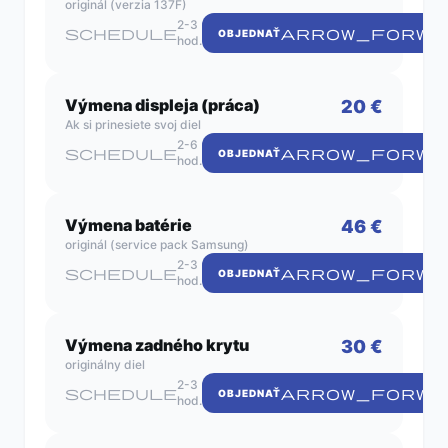
originál (verzia 137F)
2-3
schedule
ARROW_FORWA
OBJEDNAŤ
hod.
Výmena displeja (práca)
20 €
Ak si prinesiete svoj diel
2-6
schedule
ARROW_FORWA
OBJEDNAŤ
hod.
Výmena batérie
46 €
originál (service pack Samsung)
2-3
schedule
ARROW_FORWA
OBJEDNAŤ
hod.
Výmena zadného krytu
30 €
originálny diel
2-3
schedule
ARROW_FORWA
OBJEDNAŤ
hod.