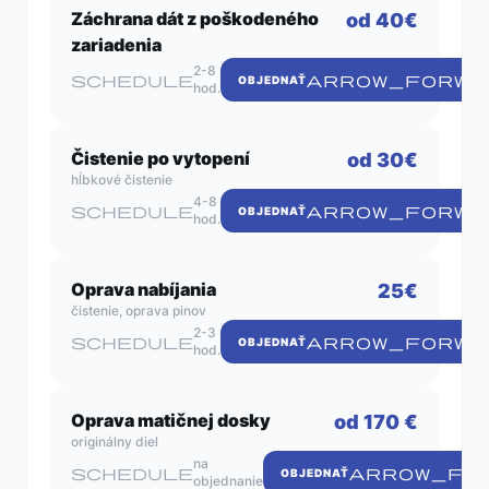
Záchrana dát z poškodeného
od 40€
zariadenia
2-8
schedule
ARROW_FORWA
OBJEDNAŤ
hod.
Čistenie po vytopení
od 30€
hĺbkové čistenie
4-8
schedule
ARROW_FORWA
OBJEDNAŤ
hod.
Oprava nabíjania
25€
čistenie, oprava pinov
2-3
schedule
ARROW_FORWA
OBJEDNAŤ
hod.
Oprava matičnej dosky
od 170 €
originálny diel
na
schedule
ARROW_FO
OBJEDNAŤ
objednanie