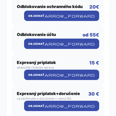
Odblokovanie ochranného kódu
20€
ARROW_FORWARD
OBJEDNAŤ
Odblokovanie účtu
od 55€
ARROW_FORWARD
OBJEDNAŤ
Expresný príplatok
15 €
okamžité riešenie opravy
ARROW_FORWARD
OBJEDNAŤ
Expresný príplatok+doručenie
30 €
vyzdvihnutie a doručenie v rámci BA
ARROW_FORWARD
OBJEDNAŤ