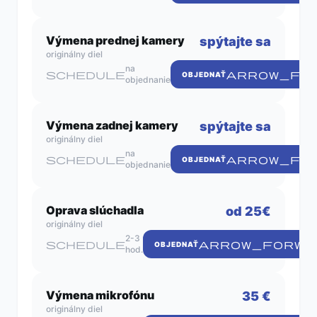
Výmena prednej kamery
spýtajte sa
originálny diel
na
schedule
ARROW_FO
OBJEDNAŤ
objednanie
Výmena zadnej kamery
spýtajte sa
originálny diel
na
schedule
ARROW_FO
OBJEDNAŤ
objednanie
Oprava slúchadla
od 25€
originálny diel
2-3
schedule
ARROW_FORWA
OBJEDNAŤ
hod.
Výmena mikrofónu
35 €
originálny diel