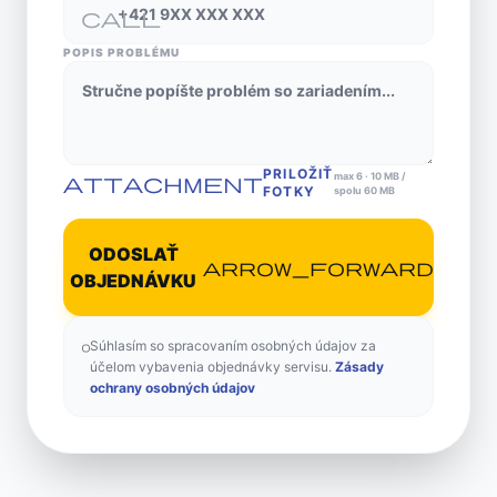
call
POPIS PROBLÉMU
PRILOŽIŤ
max 6 · 10 MB /
attachment
FOTKY
spolu 60 MB
ODOSLAŤ
arrow_forward
OBJEDNÁVKU
Súhlasím so spracovaním osobných údajov za
účelom vybavenia objednávky servisu.
Zásady
ochrany osobných údajov