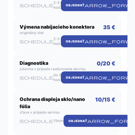
2-3
schedule
ARROW_FORWA
OBJEDNAŤ
hod.
Výmena nabíjacieho konektora
35 €
originálny diel
2-3
schedule
ARROW_FORWA
OBJEDNAŤ
hod.
Diagnostika
0/20 €
zdarma v prípade realizovania servisu
do 2
schedule
ARROW_FORWA
OBJEDNAŤ
hod.
Ochrana displeja sklo/nano
10/15 €
fólia
zľava v prípade servisu
schedule
15min
ARROW_FORW
OBJEDNAŤ