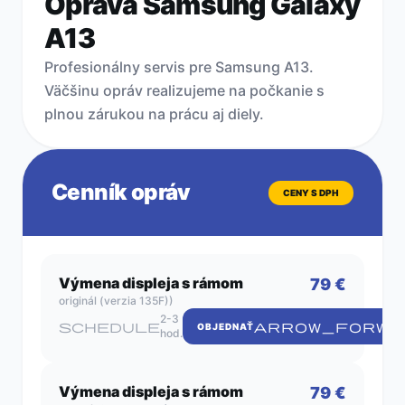
Oprava Samsung Galaxy
A13
KONTAKT
Profesionálny servis pre Samsung A13.
Väčšinu opráv realizujeme na počkanie s
plnou zárukou na prácu aj diely.
ZISTIŤ
CENU
OPRAVY
Cenník opráv
CENY S DPH
RÝCHLY
SERVIS
NA
Výmena displeja s rámom
79 €
POČKANIE
originál (verzia 135F))
2-3
schedule
ARROW_FORWA
OBJEDNAŤ
hod.
Výmena displeja s rámom
79 €