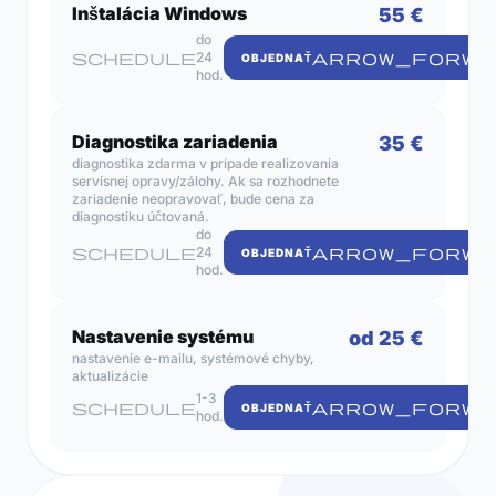
Inštalácia Windows
55 €
do
schedule
24
ARROW_FORWA
OBJEDNAŤ
hod.
Diagnostika zariadenia
35 €
diagnostika zdarma v prípade realizovania
servisnej opravy/zálohy. Ak sa rozhodnete
zariadenie neopravovať, bude cena za
diagnostiku účtovaná.
do
schedule
24
ARROW_FORWA
OBJEDNAŤ
hod.
Nastavenie systému
od 25 €
nastavenie e-mailu, systémové chyby,
aktualizácie
1-3
schedule
ARROW_FORWA
OBJEDNAŤ
hod.