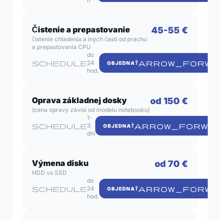
Čistenie a prepastovanie
45-55 €
čistenie chladenia a iných častí od prachu
a prepastovania CPU
do
schedule
24
ARROW_FORWA
OBJEDNAŤ
hod.
Oprava základnej dosky
od 150 €
(cena opravy závisí od modelu notebooku)
1-
schedule
3
ARROW_FORWA
OBJEDNAŤ
dni
Výmena disku
od 70 €
HDD vs SSD
do
schedule
24
ARROW_FORWA
OBJEDNAŤ
hod.