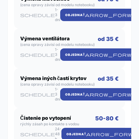
(cena opravy závisí od modelu notebooku)
1-
schedule
3
ARROW_FORWA
OBJEDNAŤ
dni
Výmena ventilátora
od 35 €
(cena opravy závisí od modelu notebooku)
1-
schedule
3
ARROW_FORWA
OBJEDNAŤ
dni
Výmena iných častí krytov
od 35 €
(cena opravy závisí od modelu notebooku)
1-
schedule
3
ARROW_FORWA
OBJEDNAŤ
dni
Čistenie po vytopení
50-80 €
rýchly zásah po kontakte s vodou
24-
schedule
48
ARROW_FORWA
OBJEDNAŤ
h