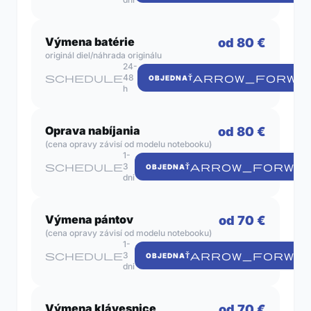
Výmena batérie
od 80 €
originál diel/náhrada originálu
24-
schedule
48
ARROW_FORWA
OBJEDNAŤ
h
Oprava nabíjania
od 80 €
(cena opravy závisí od modelu notebooku)
1-
schedule
3
ARROW_FORWA
OBJEDNAŤ
dni
Výmena pántov
od 70 €
(cena opravy závisí od modelu notebooku)
1-
schedule
3
ARROW_FORWA
OBJEDNAŤ
dni
Výmena klávesnice
od 70 €