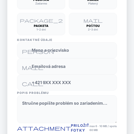
Zadarmo
Platený
package_2
mail
PACKETA
POŠTOU
1–2 dni
2–3 dni
KONTAKTNÉ ÚDAJE
Meno a priezvisko
person
Emailová adresa
mail
Telefónne číslo
call
POPIS PROBLÉMU
PRILOŽIŤ
max 6 · 10 MB / spolu
attachment
FOTKY
60 MB