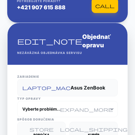
POTREBUJETE PORADIŤ?
call
+421 907 615 888
Objednať
edit_note
opravu
NEZÁVÄZNÁ OBJEDNÁVKA SERVISU
ZARIADENIE
laptop_mac
Asus ZenBook
TYP OPRAVY
expand_more
SPÔSOB DORUČENIA
store
local_shipping
POBOČKA
KURIÉR