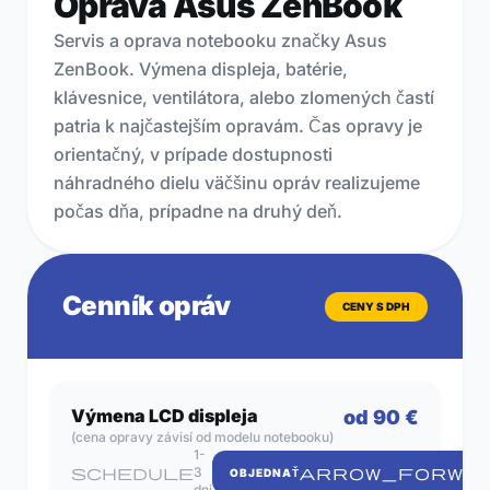
Oprava Asus ZenBook
KONTAKT
Servis a oprava notebooku značky Asus
ZenBook. Výmena displeja, batérie,
klávesnice, ventilátora, alebo zlomených častí
patria k najčastejším opravám. Čas opravy je
orientačný, v prípade dostupnosti
ZISTIŤ
náhradného dielu väčšinu opráv realizujeme
CENU
počas dňa, prípadne na druhý deň.
OPRAVY
RÝCHLY
Cenník opráv
CENY S DPH
SERVIS
NA
POČKANIE
Výmena LCD displeja
od 90 €
(cena opravy závisí od modelu notebooku)
1-
schedule
3
ARROW_FORWA
OBJEDNAŤ
dni