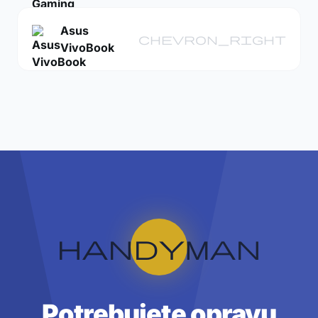
Asus
chevron_right
VivoBook
handyman
Potrebujete opravu