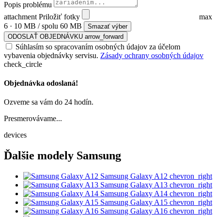
Popis problému
attachment
Priložiť fotky
max
6 · 10 MB / spolu 60 MB
Smazať výber
ODOSLAŤ OBJEDNÁVKU
arrow_forward
Súhlasím so spracovaním osobných údajov za účelom
vybavenia objednávky servisu.
Zásady ochrany osobných údajov
check_circle
Objednávka odoslaná!
Ozveme sa vám do 24 hodín.
Presmerovávame...
devices
Ďalšie modely Samsung
Samsung Galaxy A12
chevron_right
Samsung Galaxy A13
chevron_right
Samsung Galaxy A14
chevron_right
Samsung Galaxy A15
chevron_right
Samsung Galaxy A16
chevron_right