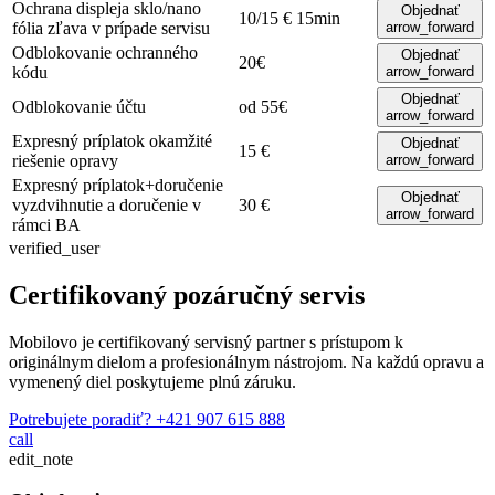
Ochrana displeja sklo/nano
Objednať
10/15 €
15min
fólia
zľava v prípade servisu
arrow_forward
Odblokovanie ochranného
Objednať
20€
kódu
arrow_forward
Objednať
Odblokovanie účtu
od 55€
arrow_forward
Expresný príplatok
okamžité
Objednať
15 €
riešenie opravy
arrow_forward
Expresný príplatok+doručenie
Objednať
vyzdvihnutie a doručenie v
30 €
arrow_forward
rámci BA
verified_user
Certifikovaný pozáručný servis
Mobilovo je certifikovaný servisný partner s prístupom k
originálnym dielom a profesionálnym nástrojom. Na každú opravu a
vymenený diel poskytujeme plnú záruku.
Potrebujete poradiť?
+421 907 615 888
call
edit_note