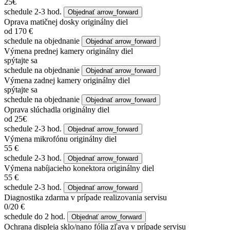
25€
schedule
2-3 hod.
Objednať
arrow_forward
Oprava matičnej dosky
originálny diel
od 170 €
schedule
na objednanie
Objednať
arrow_forward
Výmena prednej kamery
originálny diel
spýtajte sa
schedule
na objednanie
Objednať
arrow_forward
Výmena zadnej kamery
originálny diel
spýtajte sa
schedule
na objednanie
Objednať
arrow_forward
Oprava slúchadla
originálny diel
od 25€
schedule
2-3 hod.
Objednať
arrow_forward
Výmena mikrofónu
originálny diel
55 €
schedule
2-3 hod.
Objednať
arrow_forward
Výmena nabíjacieho konektora
originálny diel
55 €
schedule
2-3 hod.
Objednať
arrow_forward
Diagnostika
zdarma v prípade realizovania servisu
0/20 €
schedule
do 2 hod.
Objednať
arrow_forward
Ochrana displeja sklo/nano fólia
zľava v prípade servisu