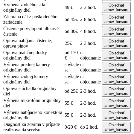
Výmena zadného skla
Objednať
49 €
2-3 hod.
originálny diel
arrow_forward
Záchrana dát z poškodeného
Objednať
od 45€
2-8 hod.
zariadenia
arrow_forward
Čistenie po vytopení
hĺbkové
Objednať
od 30€
4-8 hod.
čistenie
arrow_forward
Oprava nabíjania
čistenie,
Objednať
25€
2-3 hod.
oprava pinov
arrow_forward
Oprava matičnej dosky
od 170
na
Objednať
originálny diel
€
objednanie
arrow_forward
Výmena prednej kamery
spýtajte
na
Objednať
originálny diel
sa
objednanie
arrow_forward
Výmena zadnej kamery
spýtajte
na
Objednať
originálny diel
sa
objednanie
arrow_forward
Oprava slúchadla
originálny
Objednať
od 25€
2-3 hod.
diel
arrow_forward
Výmena mikrofónu
originálny
Objednať
55 €
2-3 hod.
diel
arrow_forward
Výmena nabíjacieho konektora
Objednať
55 €
2-3 hod.
originálny diel
arrow_forward
Diagnostika
zdarma v prípade
Objednať
0/20 €
do 2 hod.
realizovania servisu
arrow_forward