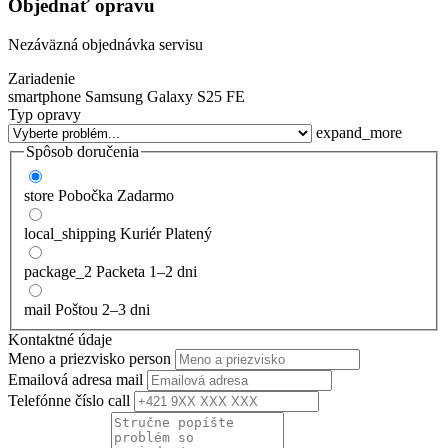
Objednať opravu
Nezáväzná objednávka servisu
Zariadenie
smartphone
Samsung Galaxy S25 FE
Typ opravy
expand_more
Spôsob doručenia
store
Pobočka
Zadarmo
local_shipping
Kuriér
Platený
package_2
Packeta
1–2 dni
mail
Poštou
2–3 dni
Kontaktné údaje
Meno a priezvisko
person
Emailová adresa
mail
Telefónne číslo
call