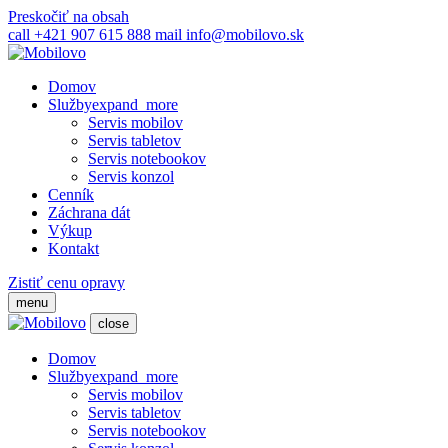
Preskočiť na obsah
call
+421 907 615 888
mail
info@mobilovo.sk
Domov
Služby
expand_more
Servis mobilov
Servis tabletov
Servis notebookov
Servis konzol
Cenník
Záchrana dát
Výkup
Kontakt
Zistiť cenu opravy
menu
close
Domov
Služby
expand_more
Servis mobilov
Servis tabletov
Servis notebookov