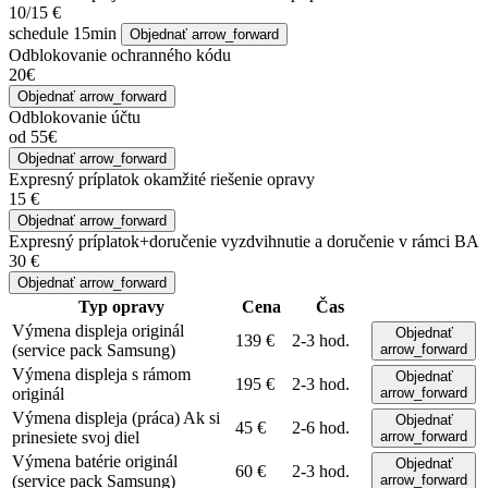
10/15 €
schedule
15min
Objednať
arrow_forward
Odblokovanie ochranného kódu
20€
Objednať
arrow_forward
Odblokovanie účtu
od 55€
Objednať
arrow_forward
Expresný príplatok
okamžité riešenie opravy
15 €
Objednať
arrow_forward
Expresný príplatok+doručenie
vyzdvihnutie a doručenie v rámci BA
30 €
Objednať
arrow_forward
Typ opravy
Cena
Čas
Výmena displeja
originál
Objednať
139 €
2-3 hod.
(service pack Samsung)
arrow_forward
Výmena displeja s rámom
Objednať
195 €
2-3 hod.
originál
arrow_forward
Výmena displeja (práca)
Ak si
Objednať
45 €
2-6 hod.
prinesiete svoj diel
arrow_forward
Výmena batérie
originál
Objednať
60 €
2-3 hod.
(service pack Samsung)
arrow_forward