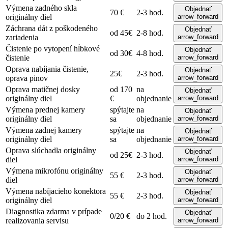
Výmena zadného skla
Objednať
70 €
2-3 hod.
originálny diel
arrow_forward
Záchrana dát z poškodeného
Objednať
od 45€
2-8 hod.
zariadenia
arrow_forward
Čistenie po vytopení
hĺbkové
Objednať
od 30€
4-8 hod.
čistenie
arrow_forward
Oprava nabíjania
čistenie,
Objednať
25€
2-3 hod.
oprava pinov
arrow_forward
Oprava matičnej dosky
od 170
na
Objednať
originálny diel
€
objednanie
arrow_forward
Výmena prednej kamery
spýtajte
na
Objednať
originálny diel
sa
objednanie
arrow_forward
Výmena zadnej kamery
spýtajte
na
Objednať
originálny diel
sa
objednanie
arrow_forward
Oprava slúchadla
originálny
Objednať
od 25€
2-3 hod.
diel
arrow_forward
Výmena mikrofónu
originálny
Objednať
55 €
2-3 hod.
diel
arrow_forward
Výmena nabíjacieho konektora
Objednať
55 €
2-3 hod.
originálny diel
arrow_forward
Diagnostika
zdarma v prípade
Objednať
0/20 €
do 2 hod.
realizovania servisu
arrow_forward