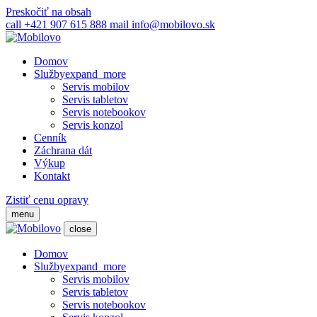
Preskočiť na obsah
call
+421 907 615 888
mail
info@mobilovo.sk
Domov
Služby
expand_more
Servis mobilov
Servis tabletov
Servis notebookov
Servis konzol
Cenník
Záchrana dát
Výkup
Kontakt
Zistiť cenu opravy
menu
close
Domov
Služby
expand_more
Servis mobilov
Servis tabletov
Servis notebookov