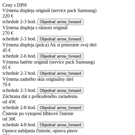
Ceny s DPH
Výmena displeja
originál (service pack Samsung)
220 €
schedule
2-3 hod.
Objednať
arrow_forward
Výmena displeja s rámom
originál
270 €
schedule
2-3 hod.
Objednať
arrow_forward
Výmena displeja (práca)
Ak si prinesiete svoj diel
45 €
schedule
2-6 hod.
Objednať
arrow_forward
Výmena batérie
originál (service pack Samsung)
65 €
schedule
2-3 hod.
Objednať
arrow_forward
Výmena zadného skla
originálny diel
70 €
schedule
2-3 hod.
Objednať
arrow_forward
Záchrana dát z poškodeného zariadenia
od 45€
schedule
2-8 hod.
Objednať
arrow_forward
Čistenie po vytopení
hĺbkové čistenie
od 30€
schedule
4-8 hod.
Objednať
arrow_forward
Oprava nabíjania
čistenie, oprava pinov