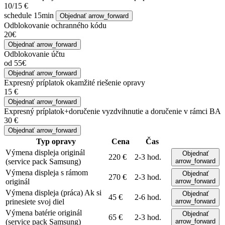
10/15 €
schedule
15min
Objednať
arrow_forward
Odblokovanie ochranného kódu
20€
Objednať
arrow_forward
Odblokovanie účtu
od 55€
Objednať
arrow_forward
Expresný príplatok
okamžité riešenie opravy
15 €
Objednať
arrow_forward
Expresný príplatok+doručenie
vyzdvihnutie a doručenie v rámci BA
30 €
Objednať
arrow_forward
Typ opravy
Cena
Čas
Výmena displeja
originál
Objednať
220 €
2-3 hod.
(service pack Samsung)
arrow_forward
Výmena displeja s rámom
Objednať
270 €
2-3 hod.
originál
arrow_forward
Výmena displeja (práca)
Ak si
Objednať
45 €
2-6 hod.
prinesiete svoj diel
arrow_forward
Výmena batérie
originál
Objednať
65 €
2-3 hod.
(service pack Samsung)
arrow_forward