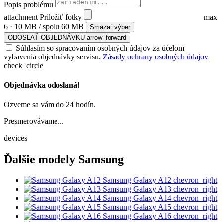
Popis problému
attachment
Priložiť fotky
max
6 · 10 MB / spolu 60 MB
Smazať výber
ODOSLAŤ OBJEDNÁVKU
arrow_forward
Súhlasím so spracovaním osobných údajov za účelom
vybavenia objednávky servisu.
Zásady ochrany osobných údajov
check_circle
Objednávka odoslaná!
Ozveme sa vám do 24 hodín.
Presmerovávame...
devices
Ďalšie modely Samsung
Samsung Galaxy A12
chevron_right
Samsung Galaxy A13
chevron_right
Samsung Galaxy A14
chevron_right
Samsung Galaxy A15
chevron_right
Samsung Galaxy A16
chevron_right