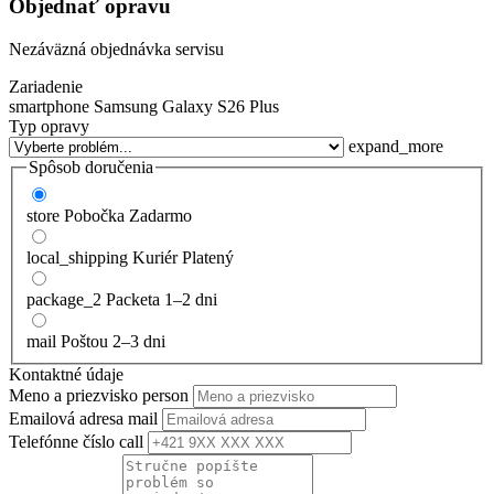
Objednať opravu
Nezáväzná objednávka servisu
Zariadenie
smartphone
Samsung Galaxy S26 Plus
Typ opravy
expand_more
Spôsob doručenia
store
Pobočka
Zadarmo
local_shipping
Kuriér
Platený
package_2
Packeta
1–2 dni
mail
Poštou
2–3 dni
Kontaktné údaje
Meno a priezvisko
person
Emailová adresa
mail
Telefónne číslo
call