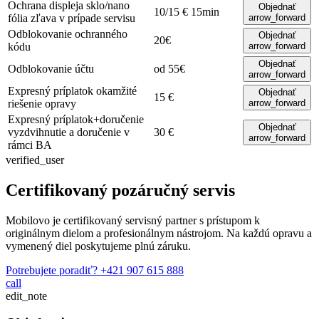
Ochrana displeja sklo/nano
Objednať
10/15 €
15min
fólia
zľava v prípade servisu
arrow_forward
Odblokovanie ochranného
Objednať
20€
kódu
arrow_forward
Objednať
Odblokovanie účtu
od 55€
arrow_forward
Expresný príplatok
okamžité
Objednať
15 €
riešenie opravy
arrow_forward
Expresný príplatok+doručenie
Objednať
vyzdvihnutie a doručenie v
30 €
arrow_forward
rámci BA
verified_user
Certifikovaný pozáručný servis
Mobilovo je certifikovaný servisný partner s prístupom k
originálnym dielom a profesionálnym nástrojom. Na každú opravu a
vymenený diel poskytujeme plnú záruku.
Potrebujete poradiť?
+421 907 615 888
call
edit_note