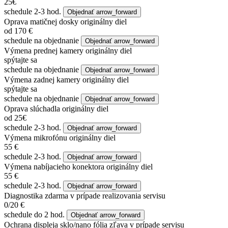
25€
schedule
2-3 hod.
Objednať
arrow_forward
Oprava matičnej dosky
originálny diel
od 170 €
schedule
na objednanie
Objednať
arrow_forward
Výmena prednej kamery
originálny diel
spýtajte sa
schedule
na objednanie
Objednať
arrow_forward
Výmena zadnej kamery
originálny diel
spýtajte sa
schedule
na objednanie
Objednať
arrow_forward
Oprava slúchadla
originálny diel
od 25€
schedule
2-3 hod.
Objednať
arrow_forward
Výmena mikrofónu
originálny diel
55 €
schedule
2-3 hod.
Objednať
arrow_forward
Výmena nabíjacieho konektora
originálny diel
55 €
schedule
2-3 hod.
Objednať
arrow_forward
Diagnostika
zdarma v prípade realizovania servisu
0/20 €
schedule
do 2 hod.
Objednať
arrow_forward
Ochrana displeja sklo/nano fólia
zľava v prípade servisu